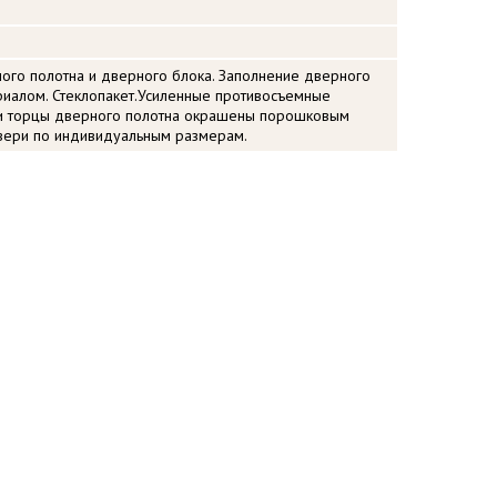
ого полотна и дверного блока. Заполнение дверного
иалом. Стеклопакет.Усиленные противосъемные
и торцы дверного полотна окрашены порошковым
вери по индивидуальным размерам.