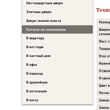
Нестандартные двери
Техн
Элитные двери
Двери эконом класса
Разме
Каталог по назначению
Дверн
сечен
В квартиру
Лист 
В коттедж
Толщи
В частный дом
Угол 
Налич
В офис
Отдел
В подъезд
Отдел
В оружейную
Цвет 
В котельную
Петли
В кассу
Замок
Замок