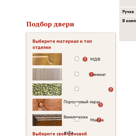
Ручка
В ком
Подбор двери
Выберите материал и тип
отделки
МДФ
Ламинат
Порошковый окрас
Винилискожа
Массив
дуба
Выберите свой ценовой