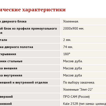
ические характеристики
р дверного блока
Усиленная.
ой блок из профиля прямоугольного
2000х900 мм.
ия
стали
2 мм.
на дверного полотна
74 мм.
открывания
180°
ники стальные
Массив дуба.
ка внешняя
Массив дуба
ка внутренняя
Массив дуба
внешней и внутренней отделки
По выбору заказчика.
Усиленные "Элит-22"
 верхний
ПРО-САМ (Россия)
 нижний
Kale 252R (тип замка- цилинд