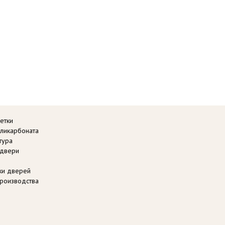
етки
оликарбоната
тура
 двери
вки дверей
роизводства