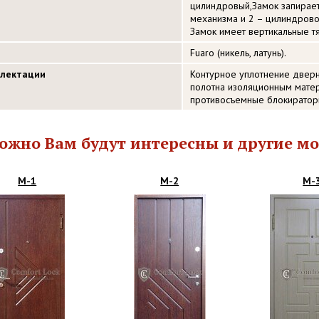
цилиндровый,Замок запирает
механизма и 2 – цилиндровог
Замок имеет вертикальные т
Fuaro (никель, латунь).
плектации
Контурное уплотнение дверн
полотна изоляционным матер
противосъемные блокиратор
ожно Вам будут интересны и другие мо
М-1
М-2
М-