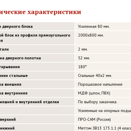
ические характеристики
р дверного блока
Усиленная 80 мм.
ой блок из профиля прямоугольного
2000х800 мм.
ия
стали
2 мм.
на дверного полотна
52 мм.
открывания
180°
ники стальные
Стальные 40х2 мм.
ка внешняя
Порошковое напыление
ка внутренняя
МДФ (шпон, ПВХ)
внешней и внутренней отделки
По выбору заказчика.
Усиленные на опорных подш
 верхний
ПРО-САМ (Россия)
 нижний
Меттэм ЗВ13 173.1.1 (4 клас