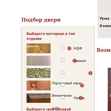
Подбор двери
Ручка
В ком
Выберите материал и тип
отделки
МДФ
Возм
Ламинат
Порошковый окрас
Винилискожа
Массив
дуба
Выберите свой ценовой