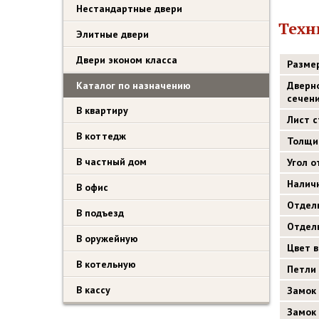
Нестандартные двери
Техн
Элитные двери
Двери эконом класса
Разме
Каталог по назначению
Дверн
сечен
В квартиру
Лист 
В коттедж
Толщи
В частный дом
Угол 
Налич
В офис
Отдел
В подъезд
Отдел
В оружейную
Цвет 
В котельную
Петли
В кассу
Замок
Замок