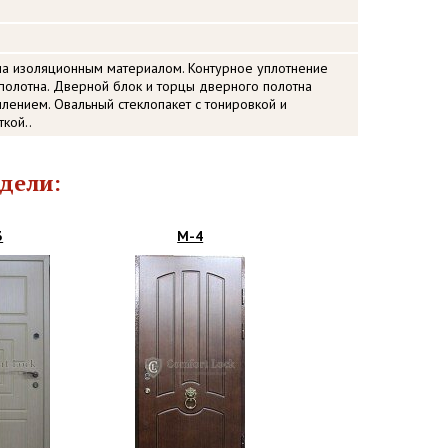
на изоляционным материалом. Контурное уплотнение
полотна. Дверной блок и торцы дверного полотна
ением. Овальный стеклопакет с тонировкой и
кой..
дели:
3
М-4