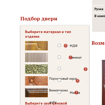
Ручка
В ком
Подбор двери
Выберите материал и тип
отделки
Возм
МДФ
Ламинат
Порошковый окрас
Винилискожа
Массив
дуба
Выберите свой ценовой