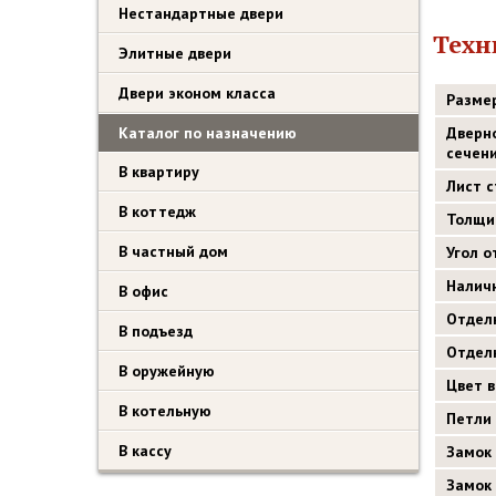
Нестандартные двери
Техн
Элитные двери
Двери эконом класса
Разме
Каталог по назначению
Дверн
сечен
В квартиру
Лист 
В коттедж
Толщи
В частный дом
Угол 
Налич
В офис
Отдел
В подъезд
Отдел
В оружейную
Цвет 
В котельную
Петли
В кассу
Замок
Замок