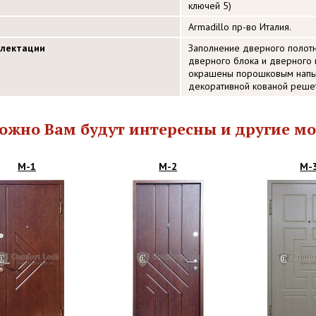
ключей 5)
Armadillo пр-во Италия.
плектации
Заполнение дверного полот
дверного блока и дверного 
окрашены порошковым напыл
декоративной кованой решет
ожно Вам будут интересны и другие мо
М-1
М-2
М-