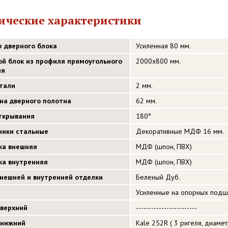
ические характеристики
р дверного блока
Усиленная 80 мм.
ой блок из профиля прямоугольного
2000х800 мм.
ия
стали
2 мм.
на дверного полотна
62 мм.
открывания
180°
ники стальные
Декоративные МДФ 16 мм.
ка внешняя
МДФ (шпон, ПВХ)
ка внутренняя
МДФ (шпон, ПВХ)
внешней и внутренней отделки
Беленый Дуб.
Усиленные на опорных подш
 верхний
------------------------
 нижний
Kale 252R ( 3 ригеля, диаме