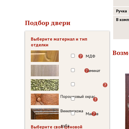
Ручка
В ком
Подбор двери
Выберите материал и тип
отделки
Возм
МДФ
Ламинат
Порошковый окрас
Винилискожа
Массив
дуба
Выберите свой ценовой