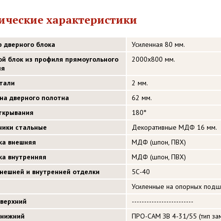
ические характеристики
р дверного блока
Усиленная 80 мм.
ой блок из профиля прямоугольного
2000х800 мм.
ия
стали
2 мм.
на дверного полотна
62 мм.
открывания
180°
ники стальные
Декоративные МДФ 16 мм.
ка внешняя
МДФ (шпон, ПВХ)
ка внутренняя
МДФ (шпон, ПВХ)
внешней и внутренней отделки
5С-40
Усиленные на опорных подш
 верхний
-------------------------
 нижний
ПРО-САМ ЗВ 4-31/55 (тип зам