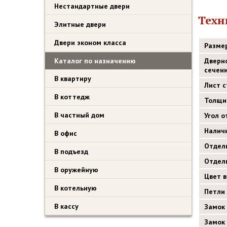
Нестандартные двери
Техн
Элитные двери
Двери эконом класса
Разме
Каталог по назначению
Дверн
сечен
В квартиру
Лист 
В коттедж
Толщи
В частный дом
Угол 
Налич
В офис
Отдел
В подъезд
Отдел
В оружейную
Цвет 
В котельную
Петли
В кассу
Замок
Замок