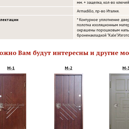
мм. + защелка, кол-во ключей
Armadillo, пр-во Италия.
плектации
* Контурное уплотнение две
полотна изоляционным матер
окрашены порошковым напыл
броненакладкой "Kale".Изго
ожно Вам будут интересны и другие мо
М-1
М-2
М-