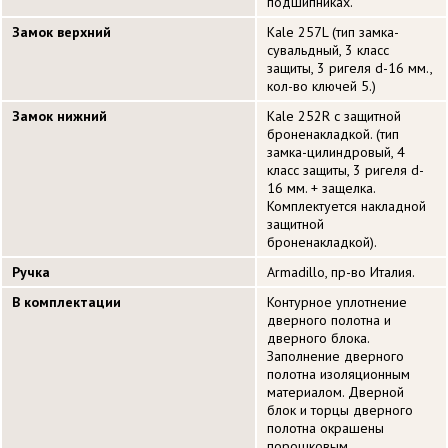
подшипниках.
Замок верхний
Kale 257L (тип замка-
сувальдный, 3 класс
защиты, 3 ригеля d-16 мм.,
кол-во ключей 5.)
Замок нижний
Kale 252R с защитной
броненакладкой. (тип
замка-цилиндровый, 4
класс защиты, 3 ригеля d-
16 мм. + защелка.
Комплектуется накладной
защитной
броненакладкой).
Ручка
Armadillo, пр-во Италия.
В комплектации
Контурное уплотнение
дверного полотна и
дверного блока.
Заполнение дверного
полотна изоляционным
материалом. Дверной
блок и торцы дверного
полотна окрашены
порошковым