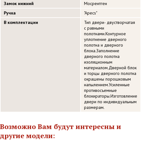
Замок нижний
Мосрентген
Ручка
"Apecs"
В комплектации
Тип двери- двустворчатая
с равными
полотнами.Контурное
уплотнение дверного
полотна и дверного
блока.Заполнение
дверного полотна
изоляционным
материалом.Дверной блок
и торцы дверного полотна
окрашены порошковым
напылением.Усиленные
противосъемные
блокираторы.Изготовление
двери по индивидуальным
размерам.
Возможно Вам будут интересны и
другие модели: