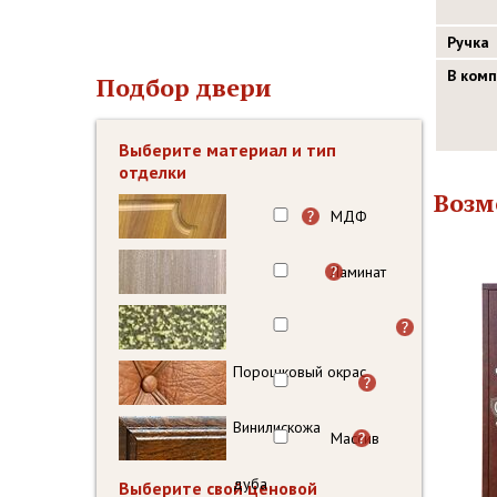
Ручка
В ком
Подбор двери
Выберите материал и тип
отделки
Возм
МДФ
Ламинат
Порошковый окрас
Винилискожа
Массив
дуба
Выберите свой ценовой