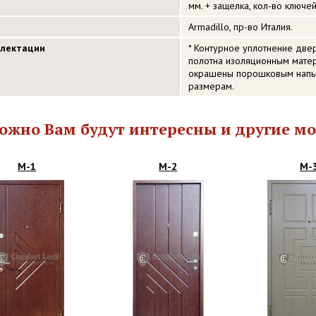
мм. + защелка, кол-во ключей
Armadillo, пр-во Италия.
плектации
* Контурное уплотнение две
полотна изоляционным матер
окрашены порошковым напы
размерам.
ожно Вам будут интересны и другие мо
М-1
М-2
М-