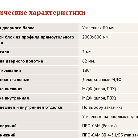
ические характеристики
р дверного блока
Усиленная 80 мм.
ой блок из профиля прямоугольного
2000х800 мм.
ия
стали
2 мм.
на дверного полотна
62 мм.
открывания
180°
ники стальные
Декоративные МДФ.
ка внешняя
МДФ (шпон, ПВХ)
ка внутренняя
МДФ (шпон, ПВХ)
внешней и внутренней отделки
По выбору заказчика.
Усиленные на опорных подш
 верхний
ПРО-САМ (Россия)
 нижний
ПРО-САМ ЗВ 4-31/55 (тип зам