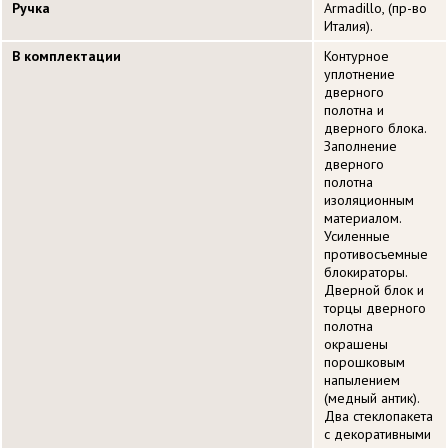
Ручка
Armadillo, (пр-во
Италия).
В комплектации
Контурное
уплотнение
дверного
полотна и
дверного блока.
Заполнение
дверного
полотна
изоляционным
материалом.
Усиленные
противосъемные
блокираторы.
Дверной блок и
торцы дверного
полотна
окрашены
порошковым
напылением
(медный антик).
Два стеклопакета
с декоративными