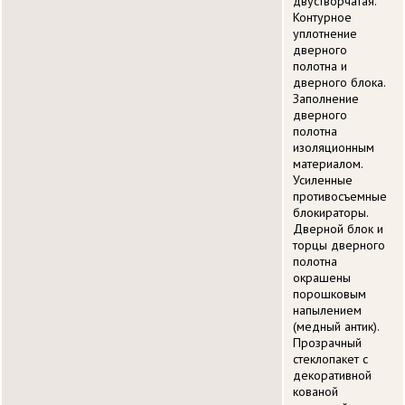
двустворчатая.
Контурное
уплотнение
дверного
полотна и
дверного блока.
Заполнение
дверного
полотна
изоляционным
материалом.
Усиленные
противосъемные
блокираторы.
Дверной блок и
торцы дверного
полотна
окрашены
порошковым
напылением
(медный антик).
Прозрачный
стеклопакет с
декоративной
кованой