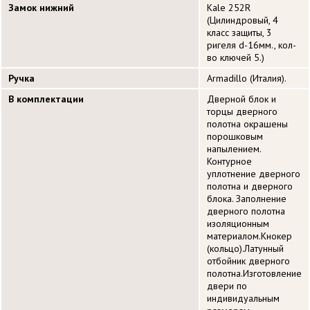
Замок нижний
Kale 252R
(Цилиндровый, 4
класс защиты, 3
ригеля d-16мм., кол-
во ключей 5.)
Ручка
Armadillo (Италия).
В комплектации
Дверной блок и
торцы дверного
полотна окрашены
порошковым
напылением.
Контурное
уплотнение дверного
полотна и дверного
блока. Заполнение
дверного полотна
изоляционным
материалом.Кнокер
(кольцо).Латунный
отбойник дверного
полотна.Изготовление
двери по
индивидуальным