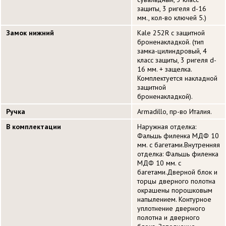
защиты, 3 ригеля d-16
мм., кол-во ключей 5.)
Замок нижний
Kale 252R с защитной
броненакладкой. (тип
замка-цилиндровый, 4
класс защиты, 3 ригеля d-
16 мм. + защелка.
Комплектуется накладной
защитной
броненакладкой).
Ручка
Armadillo, пр-во Италия.
В комплектации
Наружная отделка:
Фальшь филенка МДФ 10
мм. с багетами.Внутренняя
отделка: Фальшь филенка
МДФ 10 мм. с
багетами.Дверной блок и
торцы дверного полотна
окрашены порошковым
напылением. Контурное
уплотнение дверного
полотна и дверного