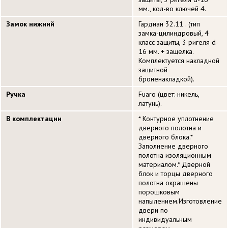
мм., кол-во ключей 4.
Замок нижний
Гардиан 32.11 . (тип
замка-цилиндровый, 4
класс защиты, 3 ригеля d-
16 мм. + защелка.
Комплектуется накладной
защитной
броненакладкой).
Ручка
Fuaro (цвет: никель,
латунь).
В комплектации
* Контурное уплотнение
дверного полотна и
дверного блока.*
Заполнение дверного
полотна изоляционным
материалом.* Дверной
блок и торцы дверного
полотна окрашены
порошковым
напылением.Изготовление
двери по
индивидуальным