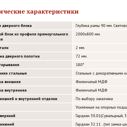
ические характеристики
р дверного блока
Глубина рамы 90 мм. Светов
ой блок из профиля прямоугольного
2000х800 мм.
ия
стали
2 мм.
на дверного полотна
72 мм.
открывания
180°
ники стальные
Стальные с декоративными 
ка внешняя
Филенчатый МДФ
ка внутренняя
Филенчатый МДФ
внешней и внутренней отделки
По выбору заказчика
Усиленные на опорных подшип
 верхний
Гардиан 30.01(Сувальдный, 3 
 нижний
Гардиан 32.11 . (тип замка-ц