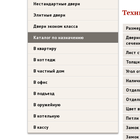
Нестандартные двери
Техн
Элитные двери
Двери эконом класса
Разме
Каталог по назначению
Дверн
сечен
В квартиру
Лист 
В коттедж
Толщи
В частный дом
Угол 
Налич
В офис
Отдел
В подъезд
Отдел
В оружейную
Цвет 
В котельную
Петли
В кассу
Замок
Замок