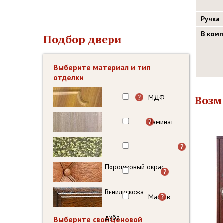
Ручка
В ком
Подбор двери
Выберите материал и тип
отделки
МДФ
Возм
Ламинат
Порошковый окрас
Винилискожа
Массив
дуба
Выберите свой ценовой