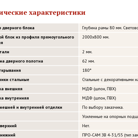
ические характеристики
р дверного блока
Глубина рамы 80 мм. Светов
ой блок из профиля прямоугольного
2000х800 мм.
ия
стали
2 мм.
на дверного полотна
62 мм.
открывания
180°
ники стальные
Стальные с декоративными 
ка внешняя
МДФ (шпон, ПВХ)
ка внутренняя
МДФ (шпон, ПВХ)
внешней и внутренней отделки
По выбору заказчика.
Усиленные на опорных подш
 верхний
Нет.
 нижний
ПРО-САМ ЗВ 4-31/55 (тип зам