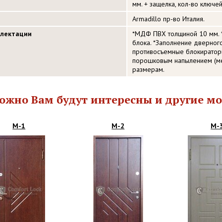
мм. + защелка, кол-во ключей
Armadillo пр-во Италия.
плектации
*МДФ ПВХ толщиной 10 мм. 
блока. *Заполнение дверног
противосъемные блокиратор
порошковым напылением (ме
размерам.
ожно Вам будут интересны и другие мо
М-1
М-2
М-