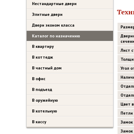
Нестандартные двери
Техн
Элитные двери
Двери эконом класса
Разме
Каталог по назначению
Дверн
сечен
В квартиру
Лист 
В коттедж
Толщи
В частный дом
Угол 
Налич
В офис
Отдел
В подъезд
Отдел
В оружейную
Цвет 
В котельную
Петли
В кассу
Замок
Замок