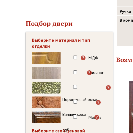
Ручка
В ком
Подбор двери
Выберите материал и тип
отделки
МДФ
Возм
Ламинат
Порошковый окрас
Винилискожа
Массив
дуба
Выберите свой ценовой