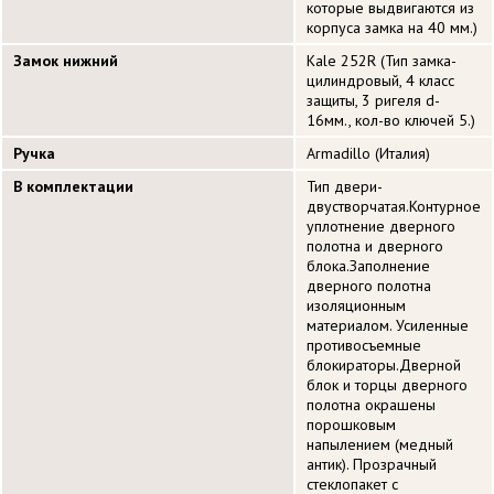
которые выдвигаются из
корпуса замка на 40 мм.)
Замок нижний
Kale 252R (Тип замка-
цилиндровый, 4 класс
защиты, 3 ригеля d-
16мм., кол-во ключей 5.)
Ручка
Armadillo (Италия)
В комплектации
Тип двери-
двустворчатая.Контурное
уплотнение дверного
полотна и дверного
блока.Заполнение
дверного полотна
изоляционным
материалом. Усиленные
противосъемные
блокираторы.Дверной
блок и торцы дверного
полотна окрашены
порошковым
напылением (медный
антик). Прозрачный
стеклопакет с