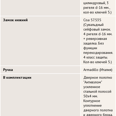
цилиндровый, 3
ригеля d-16 мм.,
кол-во ключей 5.)
Замок нижний
Cisa 57.535
(Сувальдный
сейфовый замок.
4 ригеля d-16 мм.
+ реверсивная
защелка. Без
функции
перекодирования.
4 класс защиты.
Кол-во ключей 5.)
Ручка
Armadillo (Италия)
В комплектации
Дверное полотно
"Антивзлом"
усиленное
стальной полосой
50х4 мм.
Контурное
уплотнение
дверного полотна
и дверного блока.