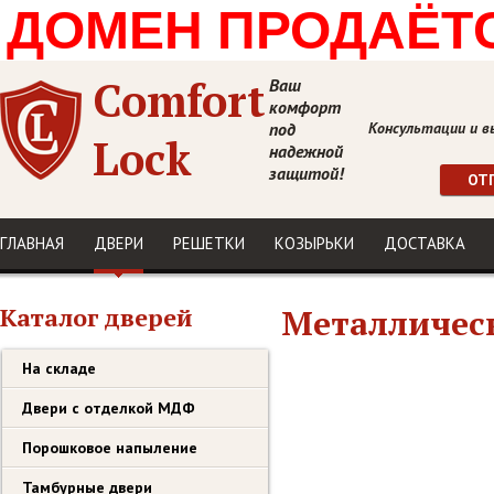
ДОМЕН ПРОДАЁТСЯ
Comfort
Ваш
комфорт
под
Консультации и в
Lock
надежной
защитой!
ОТ
ГЛАВНАЯ
ДВЕРИ
РЕШЕТКИ
КОЗЫРЬКИ
ДОСТАВКА
Каталог дверей
Металлическ
На складе
Двери с отделкой МДФ
Порошковое напыление
Тамбурные двери