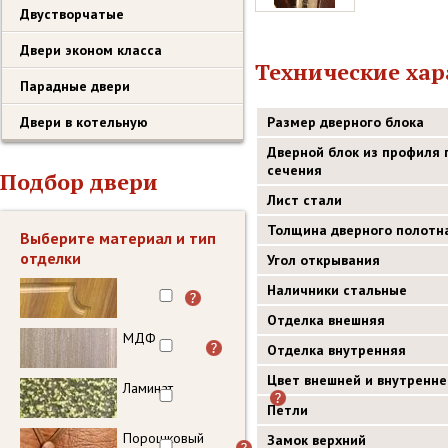
Двустворчатые
Двери эконом класса
Технические ха
Парадные двери
Двери в котельную
Размер дверного блока
Дверной блок из профиля 
сечения
Подбор двери
Лист стали
Толщина дверного полотн
Выберите материал и тип
отделки
Угол открывания
Наличники стальные
Отделка внешняя
МДФ
Отделка внутренняя
Цвет внешней и внутренне
Ламинат
Петли
Порошковый
Замок верхний