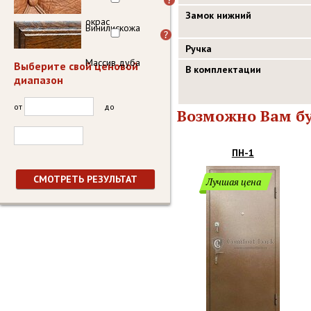
Замок нижний
окрас
Винилискожа
Ручка
Массив дуба
Выберите свой ценовой
В комплектации
диапазон
от
до
Возможно Вам бу
ПН-1
Лучшая цена