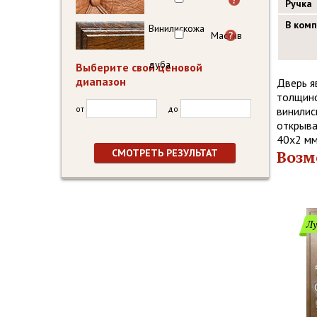
Ручка
В ком
Винилискожа
Массив
дуба
Выберите свой ценовой
диапазон
Дверь я
толщино
от
до
винилис
открыва
40х2 мм
Возм
Лу