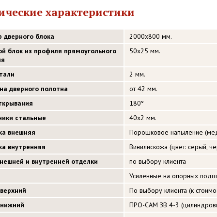
ические характеристики
р дверного блока
2000х800 мм.
ой блок из профиля прямоугольного
50х25 мм.
ия
стали
2 мм.
на дверного полотна
от 42 мм.
открывания
180°
ники стальные
40х2 мм.
ка внешняя
Порошковое напыление (медн
ка внутренняя
Винилискожа (цвет: серый, ч
внешней и внутренней отделки
по выбору клиента
Усиленные на опорных подш
 верхний
По выбору клиента (к стоимос
 нижний
ПРО-САМ ЗВ 4-3 (цилиндровый