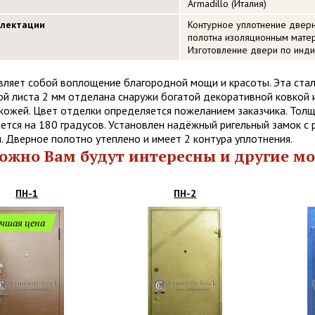
Armadillo (Италия)
плектации
Контурное уплотнение дверн
полотна изоляционным мате
Изготовление двери по инд
вляет собой воплощение благородной мощи и красоты. Эта ста
й листа 2 мм отделана снаружи богатой декоративной ковкой 
кожей. Цвет отделки определяется пожеланием заказчика. Толщ
ется на 180 градусов. Установлен надёжный ригельный замок с 
. Дверное полотно утеплено и имеет 2 контура уплотнения.
ожно Вам будут интересны и другие мо
ПН-1
ПН-2
чшая цена