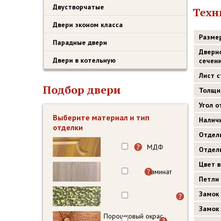
Двустворчатые
Техн
Двери эконом класса
Разме
Парадные двери
Дверн
Двери в котельную
сечен
Лист 
Подбор двери
Толщи
Угол 
Выберите материал и тип
Налич
отделки
Отдел
МДФ
Отдел
Цвет 
Ламинат
Петли
Замок
Замок
Порошковый окрас