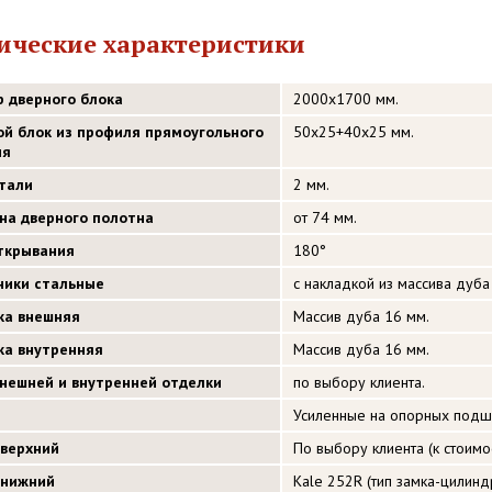
ические характеристики
р дверного блока
2000х1700 мм.
ой блок из профиля прямоугольного
50х25+40х25 мм.
ия
стали
2 мм.
на дверного полотна
от 74 мм.
открывания
180°
ники стальные
с накладкой из массива дуба
ка внешняя
Массив дуба 16 мм.
ка внутренняя
Массив дуба 16 мм.
внешней и внутренней отделки
по выбору клиента.
Усиленные на опорных подш
 верхний
По выбору клиента (к стоимос
 нижний
Kale 252R (тип замка-цилинд