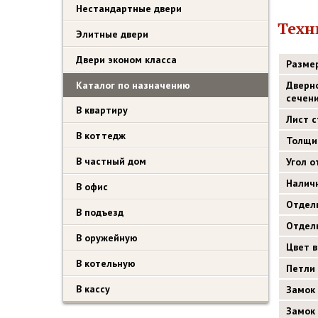
Нестандартные двери
Техн
Элитные двери
Двери эконом класса
Разме
Каталог по назначению
Дверн
сечен
В квартиру
Лист 
В коттедж
Толщи
В частный дом
Угол 
Налич
В офис
Отдел
В подъезд
Отдел
В оружейную
Цвет 
В котельную
Петли
В кассу
Замок
Замок