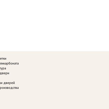
етки
оликарбоната
тура
 двери
вки дверей
роизводства