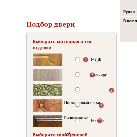
Ручка
В ком
Подбор двери
Выберите материал и тип
отделки
МДФ
Ламинат
Порошковый окрас
Винилискожа
Массив
дуба
Выберите свой ценовой