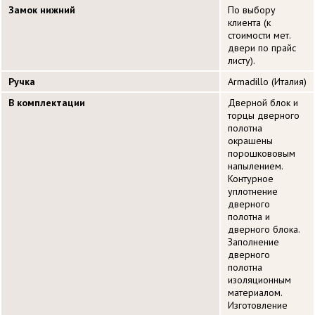
Замок нижний
По выбору
клиента (к
стоимости мет.
двери по прайс
листу).
Ручка
Armadillo (Италия)
В комплектации
Дверной блок и
торцы дверного
полотна
окрашены
порошкововым
напылением.
Контурное
уплотнение
дверного
полотна и
дверного блока.
Заполнение
дверного
полотна
изоляционным
материалом.
Изготовление