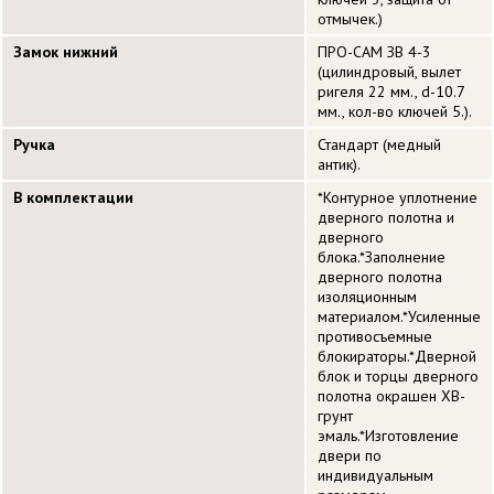
отмычек.)
Замок нижний
ПРО-САМ ЗВ 4-3
(цилиндровый, вылет
ригеля 22 мм., d-10.7
мм., кол-во ключей 5.).
Ручка
Стандарт (медный
антик).
В комплектации
*Контурное уплотнение
дверного полотна и
дверного
блока.*Заполнение
дверного полотна
изоляционным
материалом.*Усиленные
противосъемные
блокираторы.*Дверной
блок и торцы дверного
полотна окрашен ХВ-
грунт
эмаль.*Изготовление
двери по
индивидуальным