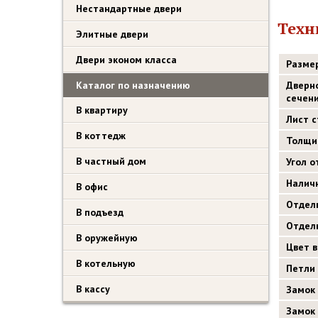
Нестандартные двери
Техн
Элитные двери
Двери эконом класса
Разме
Каталог по назначению
Дверн
сечен
В квартиру
Лист 
В коттедж
Толщи
В частный дом
Угол 
Налич
В офис
Отдел
В подъезд
Отдел
В оружейную
Цвет 
В котельную
Петли
В кассу
Замок
Замок