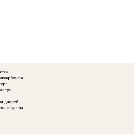
етки
оликарбоната
тура
 двери
вки дверей
роизводства