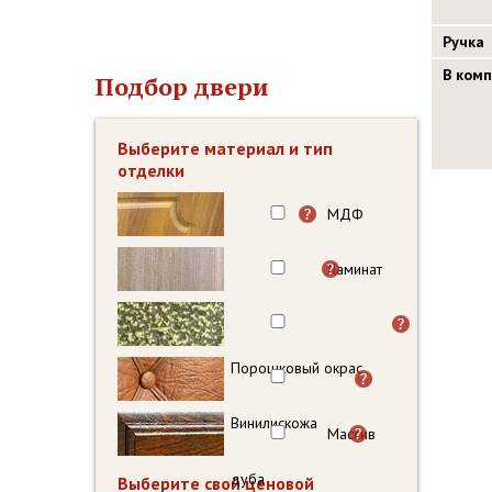
Ручка
В ком
Подбор двери
Выберите материал и тип
отделки
МДФ
Ламинат
Порошковый окрас
Винилискожа
Массив
дуба
Выберите свой ценовой