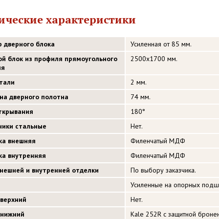
ические характеристики
р дверного блока
Усиленная от 85 мм.
ой блок из профиля прямоугольного
2500х1700 мм.
ия
стали
2 мм.
на дверного полотна
74 мм.
открывания
180°
ники стальные
Нет.
ка внешняя
Филенчатый МДФ
ка внутренняя
Филенчатый МДФ
внешней и внутренней отделки
По выбору заказчика.
Усиленные на опорных подш
 верхний
Нет.
 нижний
Kale 252R с защитной бронен