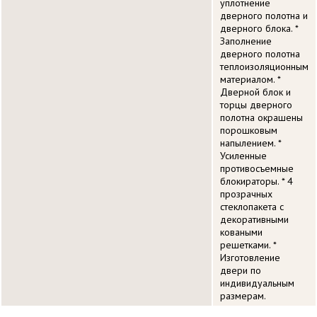
уплотнение
дверного полотна и
дверного блока. *
Заполнение
дверного полотна
теплоизоляционным
материалом. *
Дверной блок и
торцы дверного
полотна окрашены
порошковым
напылением. *
Усиленные
противосъемные
блокираторы. * 4
прозрачных
стеклопакета с
декоративными
коваными
решетками. *
Изготовление
двери по
индивидуальным
размерам.