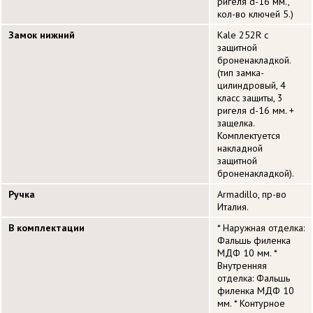
ригеля d-16 мм.,
кол-во ключей 5.)
Замок нижний
Kale 252R с
защитной
броненакладкой.
(тип замка-
цилиндровый, 4
класс защиты, 3
ригеля d-16 мм. +
защелка.
Комплектуется
накладной
защитной
броненакладкой).
Ручка
Armadillo, пр-во
Италия.
В комплектации
* Наружная отделка:
Фальшь филенка
МДФ 10 мм. *
Внутренняя
отделка: Фальшь
филенка МДФ 10
мм. * Контурное