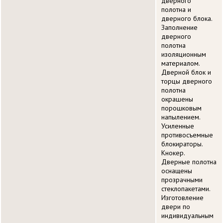
дверного
полотна и
дверного блока.
Заполнение
дверного
полотна
изоляционным
материалом.
Дверной блок и
торцы дверного
полотна
окрашены
порошковым
напылением.
Усиленные
противосъемные
блокираторы.
Кнокер.
Дверные полотна
оснащены
прозрачными
стеклопакетами.
Изготовление
двери по
индивидуальным