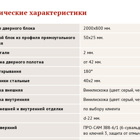
ические характеристики
р дверного блока
2000х800 мм.
ой блок из профиля прямоугольного
50х25 мм.
ия
стали
2 мм.
на дверного полотна
от 42 мм.
открывания
180°
ники стальные
40х2 мм.
ка внешняя
Винилискожа (цвет: серый, ч
ка внутренняя
Винилискожа (цвет: серый, ч
внешней и внутренней отделки
по выбору клиента
d-22 мм.
 верхний
ПРО-САМ ЗВ8-6/1 (6-сувальдн
во ключей 3, защита от отмыч