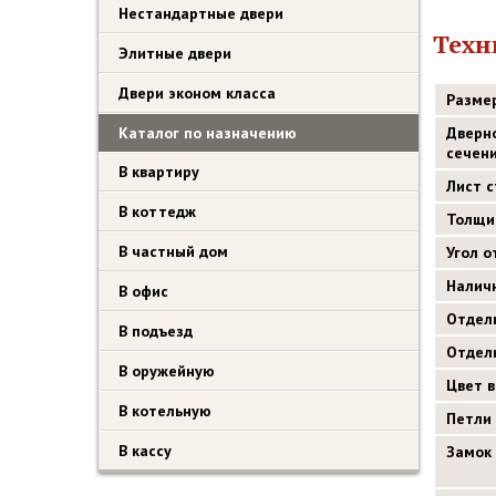
Нестандартные двери
Техн
Элитные двери
Двери эконом класса
Разме
Каталог по назначению
Дверн
сечен
В квартиру
Лист 
В коттедж
Толщи
В частный дом
Угол 
Налич
В офис
Отдел
В подъезд
Отдел
В оружейную
Цвет 
В котельную
Петли
В кассу
Замок