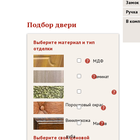
Замок
Ручка
В ком
Подбор двери
Выберите материал и тип
отделки
МДФ
Ламинат
Порошковый окрас
Винилискожа
Массив
дуба
Выберите свой ценовой