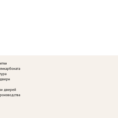
етки
оликарбоната
тура
 двери
вки дверей
роизводства