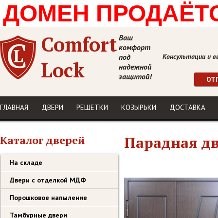
ДОМЕН ПРОДАЁТСЯ
Comfort
Ваш
комфорт
под
Консультации и в
Lock
надежной
защитой!
ОТ
ГЛАВНАЯ
ДВЕРИ
РЕШЕТКИ
КОЗЫРЬКИ
ДОСТАВКА
Каталог дверей
Парадная дв
На складе
Двери с отделкой МДФ
Порошковое напыление
Тамбурные двери