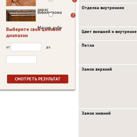
Отделка внутренняя
окрас
Винилискожа
Массив дуба
Выберите свой ценовой
Цвет внешней и внутренне
диапазон
Петли
от
до
Замок верхний
Замок нижний