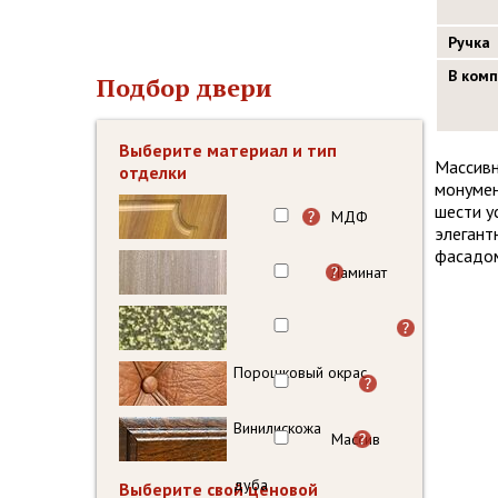
Ручка
В ком
Подбор двери
Выберите материал и тип
Массивн
отделки
монумен
шести у
МДФ
элегант
фасадом
Ламинат
Порошковый окрас
Винилискожа
Массив
дуба
Выберите свой ценовой