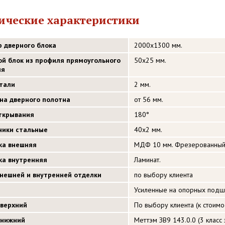
ические характеристики
р дверного блока
2000х1300 мм.
ой блок из профиля прямоугольного
50х25 мм.
ия
стали
2 мм.
на дверного полотна
от 56 мм.
открывания
180°
ники стальные
40х2 мм.
ка внешняя
МДФ 10 мм. Фрезерованный 
ка внутренняя
Ламинат.
внешней и внутренней отделки
по выбору клиента
Усиленные на опорных подш
 верхний
По выбору клиента (к стоимос
 нижний
Меттэм ЗВ9 143.0.0 (3 класс 