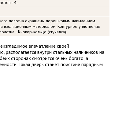
отов - 4.
ного полотна окрашены порошковым напылением.
на изоляционным материалом. Контурное уплотнение
лотна. . Кнокер-кольцо (стучалка).
неизгладимое впечатление своей
, располагается внутри стальных наличников на
беих сторонах смотрится очень богато, а
енности. Такая дверь станет поистине парадным