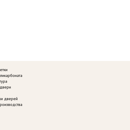
етки
оликарбоната
тура
 двери
вки дверей
роизводства