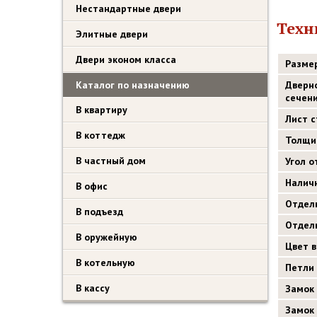
Нестандартные двери
Техн
Элитные двери
Двери эконом класса
Разме
Каталог по назначению
Дверн
сечен
В квартиру
Лист 
В коттедж
Толщи
В частный дом
Угол 
Налич
В офис
Отдел
В подъезд
Отдел
В оружейную
Цвет 
В котельную
Петли
В кассу
Замок
Замок