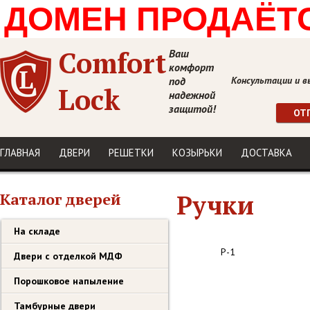
ДОМЕН ПРОДАЁТСЯ
Comfort
Ваш
комфорт
под
Консультации и в
Lock
надежной
защитой!
ОТ
ГЛАВНАЯ
ДВЕРИ
РЕШЕТКИ
КОЗЫРЬКИ
ДОСТАВКА
Каталог дверей
Ручки
На складе
Р-1
Двери с отделкой МДФ
Порошковое напыление
Тамбурные двери