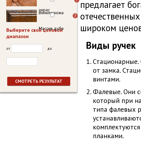
предлагает бог
окрас
Винилискожа
отечественных
широком ценов
Массив дуба
Выберите свой ценовой
диапазон
Виды ручек
от
до
Стационарные.
от замка. Стац
винтами.
Фалевые. Они с
который при на
типа фалевых р
устанавливают
комплектуются
планками.