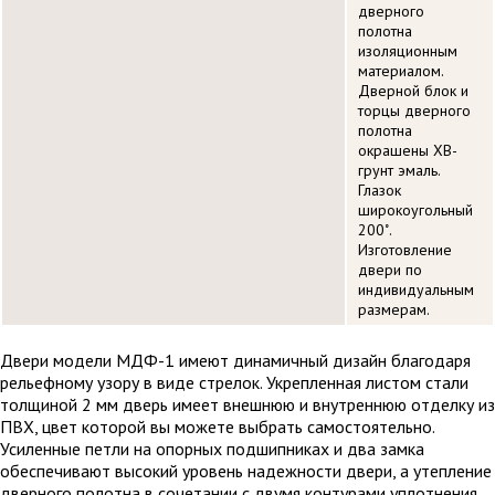
дверного
полотна
изоляционным
материалом.
Дверной блок и
торцы дверного
полотна
окрашены ХВ-
грунт эмаль.
Глазок
широкоугольный
200˚.
Изготовление
двери по
индивидуальным
размерам.
Двери модели МДФ-1 имеют динамичный дизайн благодаря
рельефному узору в виде стрелок. Укрепленная листом стали
толщиной 2 мм дверь имеет внешнюю и внутреннюю отделку из
ПВХ, цвет которой вы можете выбрать самостоятельно.
Усиленные петли на опорных подшипниках и два замка
обеспечивают высокий уровень надежности двери, а утепление
дверного полотна в сочетании с двумя контурами уплотнения