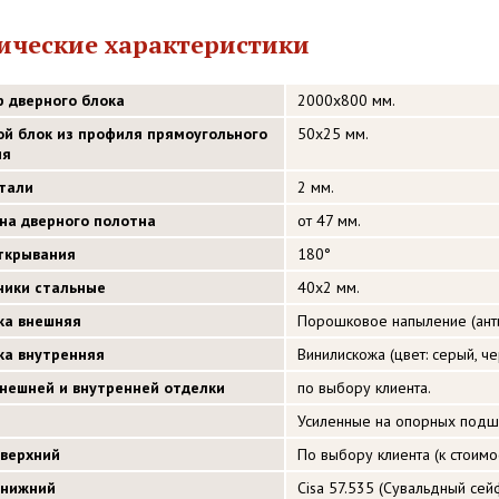
ические характеристики
р дверного блока
2000х800 мм.
ой блок из профиля прямоугольного
50х25 мм.
ия
стали
2 мм.
на дверного полотна
от 47 мм.
открывания
180°
ники стальные
40х2 мм.
ка внешняя
Порошковое напыление (анти
ка внутренняя
Винилискожа (цвет: серый, ч
внешней и внутренней отделки
по выбору клиента.
Усиленные на опорных подш
 верхний
По выбору клиента (к стоимос
 нижний
Cisa 57.535 (Сувальдный сей