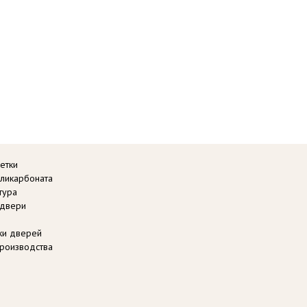
етки
оликарбоната
тура
 двери
вки дверей
роизводства