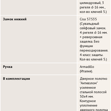
цилиндровый, 3
ригеля d-16 мм.,
кол-во ключей 5.)
Замок нижний
Cisa 57.535
(Сувальдный
сейфовый замок.
4 ригеля d-16 мм.
+ реверсивная
защелка. Без
функции
перекодирования.
4 класс защиты.
Кол-во ключей 5.)
Ручка
Armadillo
(Италия).
В комплектации
Дверное полотно
"Антивзлом"
усиленное
стальной полосой
50х4 мм.
Контурное
уплотнение
дверного полотна