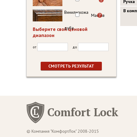
Ручка
В ком
Винилискожа
Массив
дуба
Выберите свой ценовой
диапазон
от
до
Comfort Lock
© Компания "КомфортЛок" 2008-2015