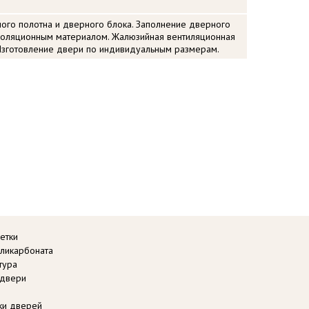
ого полотна и дверного блока. Заполнение дверного
изоляционным материалом. Жалюзийная вентиляционная
Изготовление двери по индивидуальным размерам.
етки
оликарбоната
тура
 двери
вки дверей