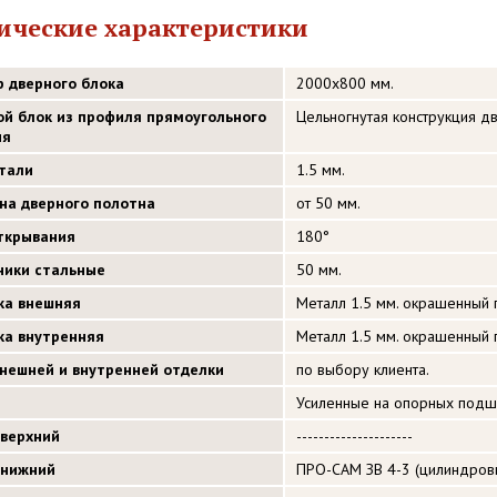
ические характеристики
р дверного блока
2000х800 мм.
ой блок из профиля прямоугольного
Цельногнутая конструкция д
ия
стали
1.5 мм.
на дверного полотна
от 50 мм.
открывания
180°
ники стальные
50 мм.
ка внешняя
Металл 1.5 мм. окрашенный
ка внутренняя
Металл 1.5 мм. окрашенный
внешней и внутренней отделки
по выбору клиента.
Усиленные на опорных подш
 верхний
---------------------
 нижний
ПРО-САМ ЗВ 4-3 (цилиндровый