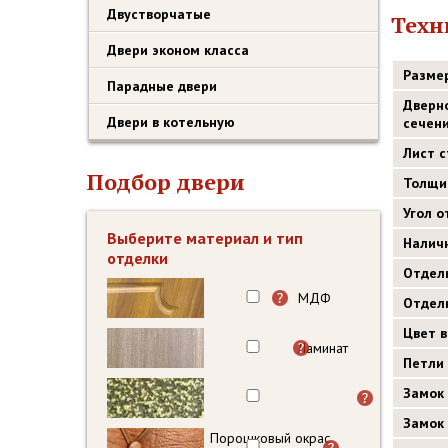
Двустворчатые
Техн
Двери эконом класса
Разме
Парадные двери
Дверн
Двери в котельную
сечен
Лист 
Подбор двери
Толщи
Угол 
Выберите материал и тип
Налич
отделки
Отдел
МДФ
Отдел
Цвет 
Ламинат
Петли
Замок
Замок
Порошковый окрас