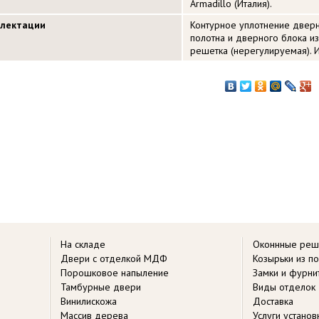
Armadillo (Италия).
плектации
Контурное уплотнение дверн
полотна и дверного блока 
решетка (нерегулируемая). 
На складе
Оконнные реш
Двери с отделкой МДФ
Козырьки из п
Порошковое напыление
Замки и фурни
Тамбурные двери
Виды отделок
Винилискожа
Доставка
Массив дерева
Услуги устано