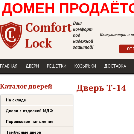
ДОМЕН ПРОДАЁТСЯ
Comfort
Ваш
комфорт
под
Консультации и в
Lock
надежной
защитой!
ОТ
ГЛАВНАЯ
ДВЕРИ
РЕШЕТКИ
КОЗЫРЬКИ
ДОСТАВКА
Каталог дверей
Дверь Т-14
На складе
Двери с отделкой МДФ
Порошковое напыление
Тамбурные двери