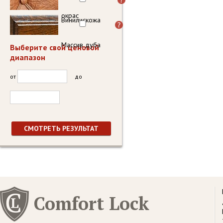
окрас
Винилискожа
Массив дуба
Выберите свой ценовой
диапазон
от
до
Comfort Lock